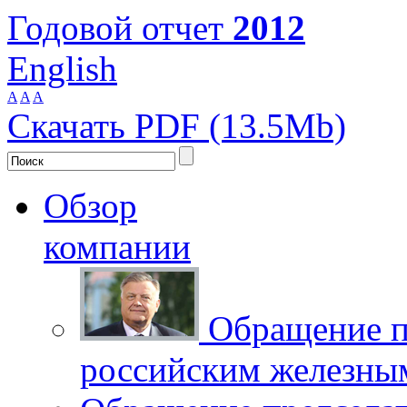
Годовой отчет
2012
English
A
A
A
Скачать PDF (13.5Mb)
Обзор
компании
Обращение п
российским железны