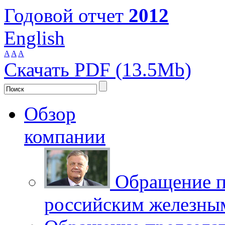
Годовой отчет
2012
English
A
A
A
Скачать PDF (13.5Mb)
Обзор
компании
Обращение п
российским железны