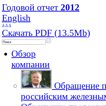
Годовой отчет
2012
English
A
A
A
Скачать PDF (13.5Mb)
Обзор
компании
Обращение п
российским железны