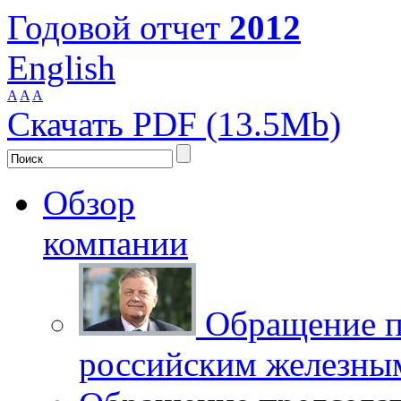
Годовой отчет
2012
English
A
A
A
Скачать PDF (13.5Mb)
Обзор
компании
Обращение п
российским железны