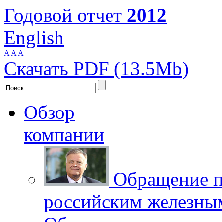
Годовой отчет
2012
English
A
A
A
Скачать PDF (13.5Mb)
Обзор
компании
Обращение п
российским железны