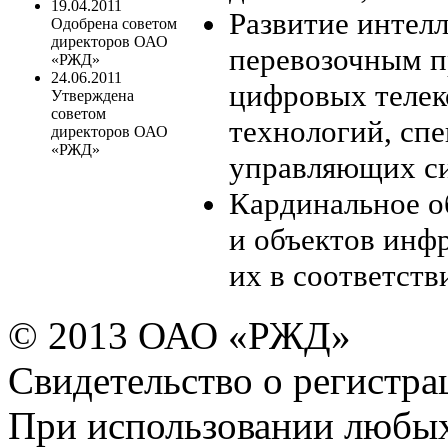
19.04.2011
Развитие интел
Одобрена советом
директоров ОАО
перевозочным п
«РЖД»
24.06.2011
цифровых теле
Утверждена
советом
технологий, сп
директоров ОАО
«РЖД»
управляющих си
Кардинальное о
и объектов инф
их в соответств
© 2013 ОАО «РЖД»
Свидетельство о регист
При использовании любых