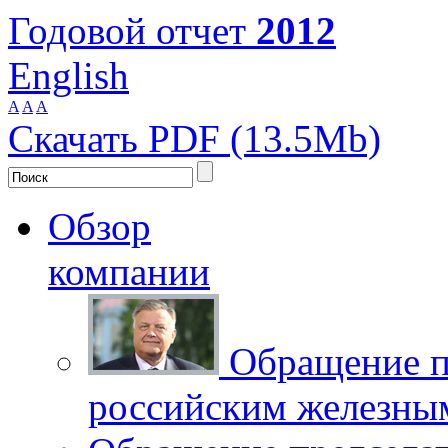
Годовой отчет
2012
English
A
A
A
Скачать PDF (13.5Mb)
Обзор
компании
Обращение п
российским железны