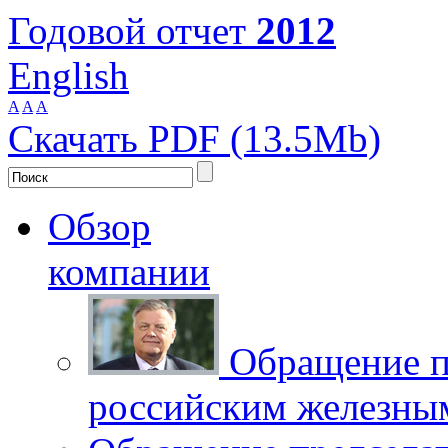
Годовой отчет
2012
English
A
A
A
Скачать PDF (13.5Mb)
Обзор
компании
Обращение п
российским железны