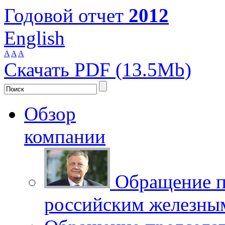
Годовой отчет
2012
English
A
A
A
Скачать PDF (13.5Mb)
Обзор
компании
Обращение п
российским железны