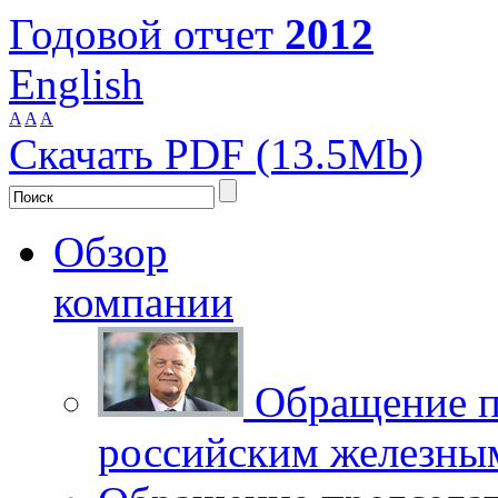
Годовой отчет
2012
English
A
A
A
Скачать PDF (13.5Mb)
Обзор
компании
Обращение п
российским железны