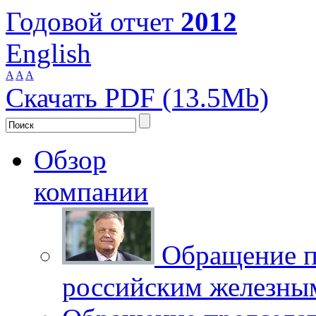
Годовой отчет
2012
English
A
A
A
Скачать PDF (13.5Mb)
Обзор
компании
Обращение п
российским железны