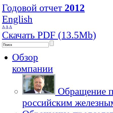
Годовой отчет
2012
English
A
A
A
Скачать PDF (13.5Mb)
Обзор
компании
Обращение п
российским железны