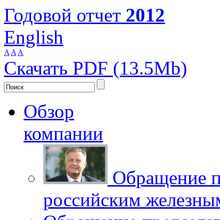
Годовой отчет
2012
English
A
A
A
Скачать PDF (13.5Mb)
Обзор
компании
Обращение п
российским железны