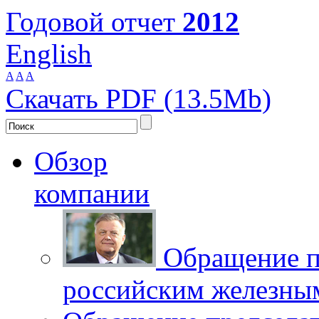
Годовой отчет
2012
English
A
A
A
Скачать PDF (13.5Mb)
Обзор
компании
Обращение п
российским железны