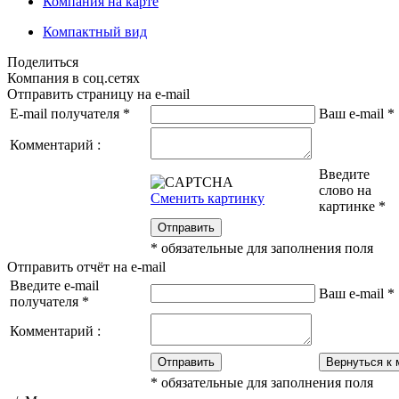
Компания на карте
Компактный вид
Поделиться
Компания в соц.сетях
Отправить страницу на e-mail
E-mail получателя
*
Ваш e-mail
*
Комментарий :
Введите
слово на
Сменить картинку
картинке
*
Отправить
*
обязательные для заполнения поля
Отправить отчёт на e-mail
Введите e-mail
Ваш e-mail
*
получателя
*
Комментарий :
Отправить
Вернуться к 
*
обязательные для заполнения поля