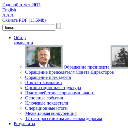
Годовой отчет
2012
English
A
A
A
Скачать PDF (13.5Mb)
Обзор
компании
Обращение президента
Обращение председателя Совета Директоров
Обращение президента
Портрет компании
Организационная структура
Взаимодействие с органами власти
Основные события
Ключевые показатели
Операционные итоги
Межвидовая конкуренция
175 лет российским железным дорогам
Результаты