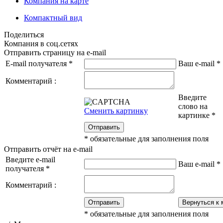
Компания на карте
Компактный вид
Поделиться
Компания в соц.сетях
Отправить страницу на e-mail
E-mail получателя
*
Ваш e-mail
*
Комментарий :
Введите
слово на
Сменить картинку
картинке
*
Отправить
*
обязательные для заполнения поля
Отправить отчёт на e-mail
Введите e-mail
Ваш e-mail
*
получателя
*
Комментарий :
Отправить
Вернуться к 
*
обязательные для заполнения поля