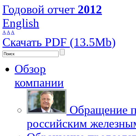
Годовой отчет
2012
English
A
A
A
Скачать PDF (13.5Mb)
Обзор
компании
Обращение п
российским железны