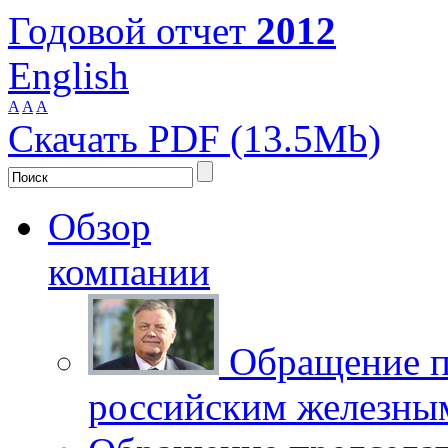
Годовой отчет
2012
English
A
A
A
Скачать PDF (13.5Mb)
Обзор
компании
Обращение п
российским железны